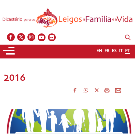
EN
FR
ES
IT
PT
2016