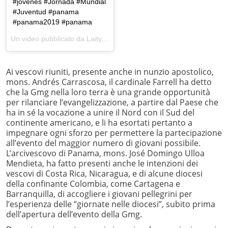
#jovenes #Jornada #Mundial
#Juventud #panama
#panama2019 #panama
Un video pubblicato da Laity, Family and Life (@laityfamilylife) in data:
Ai vescovi riuniti, presente anche in nunzio apostolico,
mons. Andrés Carrascosa, il cardinale Farrell ha detto
che la Gmg nella loro terra è una grande opportunità
per rilanciare l’evangelizzazione, a partire dal Paese che
ha in sé la vocazione a unire il Nord con il Sud del
continente americano, e li ha esortati pertanto a
impegnare ogni sforzo per permettere la partecipazione
all’evento del maggior numero di giovani possibile.
L’arcivescovo di Panama, mons. José Domingo Ulloa
Mendieta, ha fatto presenti anche le intenzioni dei
vescovi di Costa Rica, Nicaragua, e di alcune diocesi
della confinante Colombia, come Cartagena e
Barranquilla, di accogliere i giovani pellegrini per
l’esperienza delle “giornate nelle diocesi”, subito prima
dell’apertura dell’evento della Gmg.