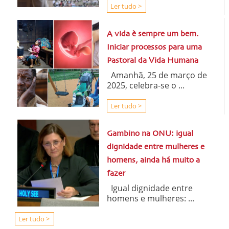
Ler tudo >
A vida è sempre um bem.
Iniciar processos para uma
Pastoral da Vida Humana
Amanhã, 25 de março de
2025, celebra-se o ...
Ler tudo >
Gambino na ONU: igual
dignidade entre mulheres e
homens, ainda há muito a
fazer
Igual dignidade entre
homens e mulheres: ...
Ler tudo >