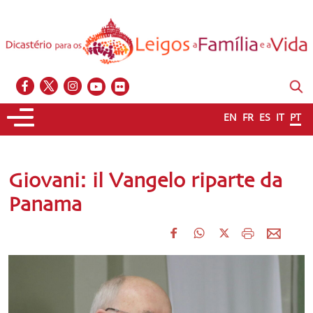
EN
FR
ES
IT
PT
Giovani: il Vangelo riparte da
Panama