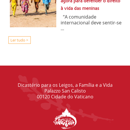
agora para defender o direito
à vida das meninas
“A comunidade
internacional deve sentir-se
...
Ler tudo >
Dicastério para os Leigos, a Família e a Vida
Palazzo San Calisto
00120 Cidade do Vaticano