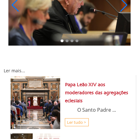
Ler mais...
Papa Leão XIV aos
moderadores das agregações
eclesiais
O Santo Padre ...
Ler tudo >