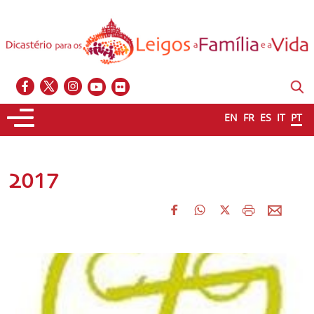
EN
FR
ES
IT
PT
2017