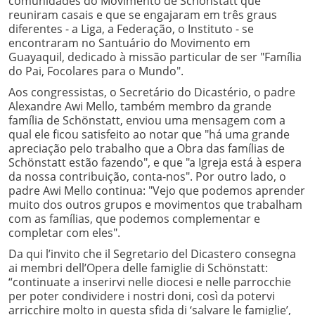
comunidades do Movimento de Schönstatt que
reuniram casais e que se engajaram em três graus
diferentes - a Liga, a Federação, o Instituto - se
encontraram no Santuário do Movimento em
Guayaquil, dedicado à missão particular de ser "Família
do Pai, Focolares para o Mundo".
Aos congressistas, o Secretário do Dicastério, o padre
Alexandre Awi Mello, também membro da grande
família de Schönstatt, enviou uma mensagem com a
qual ele ficou satisfeito ao notar que "há uma grande
apreciação pelo trabalho que a Obra das famílias de
Schönstatt estão fazendo", e que "a Igreja está à espera
da nossa contribuição, conta-nos". Por outro lado, o
padre Awi Mello continua: "Vejo que podemos aprender
muito dos outros grupos e movimentos que trabalham
com as famílias, que podemos complementar e
completar com eles".
Da qui l’invito che il Segretario del Dicastero consegna
ai membri dell’Opera delle famiglie di Schönstatt:
“continuate a inserirvi nelle diocesi e nelle parrocchie
per poter condividere i nostri doni, così da potervi
arricchire molto in questa sfida di ‘salvare le famiglie’,