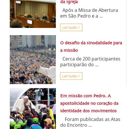
da Igreja
Após a Missa de Abertura
em São Pedro e a ...
Ler tudo >
O desafio da sinodalidade para
a missão
Cerca de 200 participantes
participarão do ...
Ler tudo >
Em missão com Pedro. A
apostolicidade no coração da
identidade dos movimentos
Foram publicadas as Atas
do Encontro ...