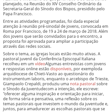
planejado, na Reunião do XIV Conselho Ordinário da
Secretaria-Geral do Sínodo dos Bispos, presidido pelo
Papa Francisco.
Entre as atividades programadas, foi dada especial
atenção à reunião pré-sinodal de jovens, convocada em
Roma por Francisco, de 19 a 24 de março de 2018. Além
dos jovens que serão convidados para o encontro, a
proposta foi aprovada para ampliar a participação
através das redes sociais.
Sobre o tema, as igrejas locais estão muito ativas. A
pastoral juvenil da Conferência Episcopal Italiana
recolheu em um
vídeo
Algumas entrevistas com jovens
e respostas online estão
disponíveis
, por exemplo
da
arquidiocese de Chieti-Vasto ao questionário do
instrumentum laboris, enquanto o arcebispo de Trieste,
Giampaolo Crepaldi, produziu uma
nota pastoral
sobre
o Sínodo da Juventude
com a intenção, ele escreve:
"oferecer alguma inspiração e orientação para iniciar,
de forma séria e pensativa, uma reflexão sobre os
temas pastorais que investem o mundo da juventude e,
juntos, para amadurecer as escolhas pastorais que se