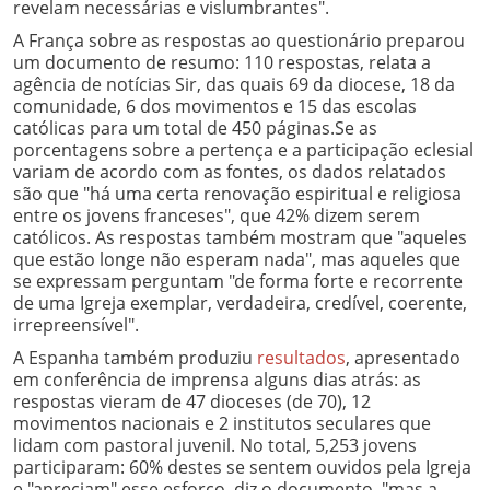
revelam necessárias e vislumbrantes".
A França sobre as respostas ao questionário preparou
um documento de resumo: 110 respostas, relata a
agência de notícias Sir, das quais 69 da diocese, 18 da
comunidade, 6 dos movimentos e 15 das escolas
católicas para um total de 450 páginas.
Se as
porcentagens sobre a pertença e a participação eclesial
variam de acordo com as fontes, os dados relatados
são que "há uma certa renovação espiritual e religiosa
entre os jovens franceses", que 42% dizem serem
católicos. As respostas também mostram que "aqueles
que estão longe não esperam nada", mas aqueles que
se expressam perguntam "de forma forte e recorrente
de uma Igreja exemplar, verdadeira, credível, coerente,
irrepreensível".
A Espanha também produziu
resultados
, apresentado
em conferência de imprensa alguns dias atrás: as
respostas vieram de 47 dioceses (de 70), 12
movimentos nacionais e 2 institutos seculares que
lidam com pastoral juvenil.
No total, 5,253 jovens
participaram: 60% destes se sentem ouvidos pela Igreja
e "apreciam" esse esforço, diz o documento, "mas a