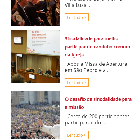
Villa Lusa, ...
Ler tudo >
Sinodalidade para melhor
participar do caminho comum
da Igreja
Após a Missa de Abertura
em São Pedro e a ...
Ler tudo >
O desafio da sinodalidade para
a missão
Cerca de 200 participantes
participarão do ...
Ler tudo >