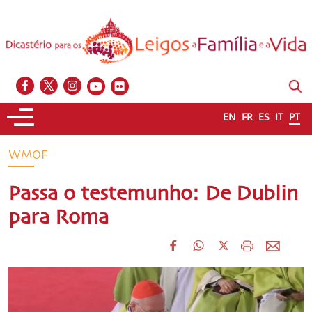
EN
FR
ES
IT
PT
WMOF
Passa o testemunho: De Dublin
para Roma