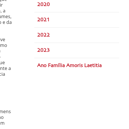
ir
2020
, a
tumes,
2021
o e da
2022
eve
smo
e
2023
o
que
Ano Família Amoris Laetitia
nte a
cia
omens
no
 em