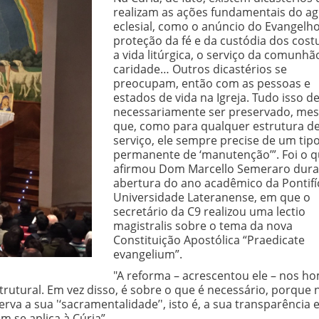
realizam as ações fundamentais do ag
eclesial, como o anúncio do Evangelho
proteção da fé e da custódia dos cos
a vida litúrgica, o serviço da comunhã
caridade… Outros dicastérios se
preocupam, então com as pessoas e
estados de vida na Igreja. Tudo isso d
necessariamente ser preservado, me
que, como para qualquer estrutura d
serviço, ele sempre precise de um tip
permanente de ‘manutenção’”. Foi o 
afirmou Dom Marcello Semeraro dura
abertura do ano acadêmico da Pontifí
Universidade Lateranense, em que o
secretário da C9 realizou uma lectio
magistralis sobre o tema da nova
Constituição Apostólica “Praedicate
evangelium”.
"A reforma – acrescentou ele – nos h
utural. Em vez disso, é sobre o que é necessário, porque 
rva a sua '‘sacramentalidade’', isto é, a sua transparência
m se aplica à Cúria”.