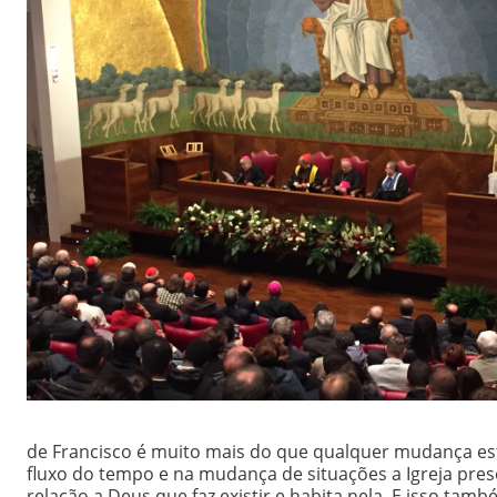
de Francisco é muito mais do que qualquer mudança estr
fluxo do tempo e na mudança de situações a Igreja prese
relação a Deus que faz existir e habita nela. E isso també