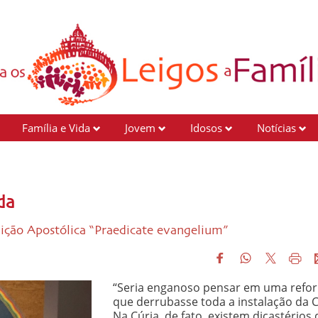
Família e Vida
Jovem
Idosos
Notícias
da
uição Apostólica “Praedicate evangelium”
“Seria enganoso pensar em uma refo
que derrubasse toda a instalação da C
Na Cúria, de fato, existem dicastérios