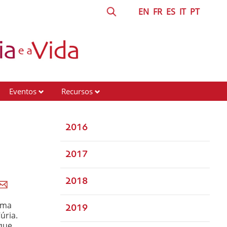
EN
FR
ES
IT
PT
Eventos
Recursos
2016
2017
2018
rma
2019
úria.
 que