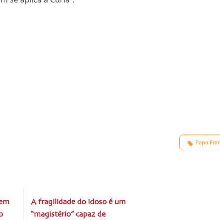
Papa Fran
gem
A fragilidade do idoso é um
o
“magistério” capaz de