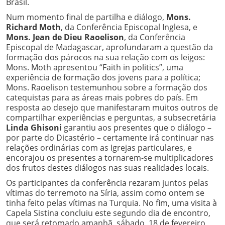
Brasil.
Num momento final de partilha e diálogo,
Mons.
Richard Moth
, da Conferência Episcopal Inglesa, e
Mons. Jean de Dieu Raoelison
, da Conferência
Episcopal de Madagascar, aprofundaram a questão da
formação dos párocos na sua relação com os leigos:
Mons. Moth apresentou “Faith in politics”, uma
experiência de formação dos jovens para a política;
Mons. Raoelison testemunhou sobre a formação dos
catequistas para as áreas mais pobres do país. Em
resposta ao desejo que manifestaram muitos outros de
compartilhar experiências e perguntas, a subsecretária
Linda Ghisoni
garantiu aos presentes que o diálogo –
por parte do Dicastério – certamente irá continuar nas
relações ordinárias com as Igrejas particulares, e
encorajou os presentes a tornarem-se multiplicadores
dos frutos destes diálogos nas suas realidades locais.
Os participantes da conferência rezaram juntos pelas
vítimas do terremoto na Síria, assim como ontem se
tinha feito pelas vítimas na Turquia. No fim, uma visita à
Capela Sistina concluiu este segundo dia de encontro,
que será retomado amanhã, sábado, 18 de fevereiro,