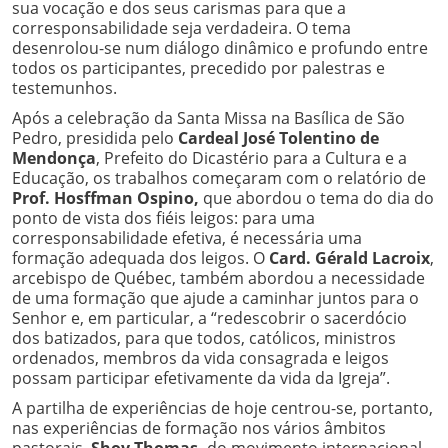
sua vocação e dos seus carismas para que a
corresponsabilidade seja verdadeira. O tema
desenrolou-se num diálogo dinâmico e profundo entre
todos os participantes, precedido por palestras e
testemunhos.
Após a celebração da Santa Missa na Basílica de São
Pedro, presidida pelo
Cardeal José Tolentino de
Mendonça
, Prefeito do Dicastério para a Cultura e a
Educação, os trabalhos começaram com o relatório de
Prof. Hosffman Ospino,
que abordou o tema do dia do
ponto de vista dos fiéis leigos: para uma
corresponsabilidade efetiva, é necessária uma
formação adequada dos leigos. O
Card. Gérald Lacroix
,
arcebispo de Québec, também abordou a necessidade
de uma formação que ajude a caminhar juntos para o
Senhor e, em particular, a “redescobrir o sacerdócio
dos batizados, para que todos, católicos, ministros
ordenados, membros da vida consagrada e leigos
possam participar efetivamente da vida da Igreja”.
A partilha de experiências de hoje centrou-se, portanto,
nas experiências de formação nos vários âmbitos
pastorais.
Shoy Thomas,
do movimento internacional