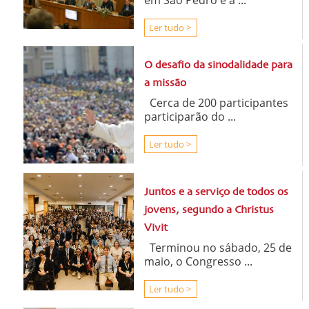
Ler tudo >
O desafio da sinodalidade para
a missão
Cerca de 200 participantes
participarão do ...
Ler tudo >
Juntos e a serviço de todos os
jovens, segundo a Christus
Vivit
Terminou no sábado, 25 de
maio, o Congresso ...
Ler tudo >