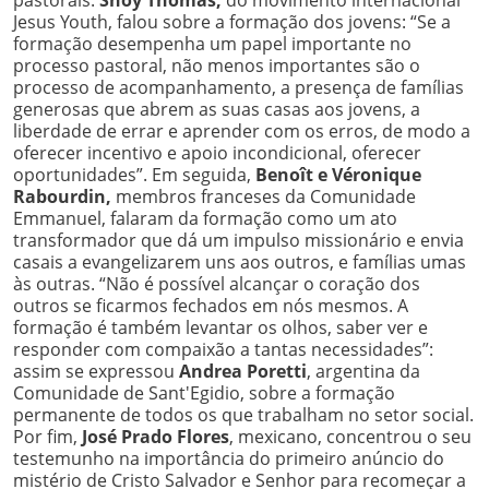
Jesus Youth, falou sobre a formação dos jovens: “Se a
formação desempenha um papel importante no
processo pastoral, não menos importantes são o
processo de acompanhamento, a presença de famílias
generosas que abrem as suas casas aos jovens, a
liberdade de errar e aprender com os erros, de modo a
oferecer incentivo e apoio incondicional, oferecer
oportunidades”. Em seguida,
Benoît e Véronique
Rabourdin,
membros franceses da Comunidade
Emmanuel, falaram da formação como um ato
transformador que dá um impulso missionário e envia
casais a evangelizarem uns aos outros, e famílias umas
às outras. “Não é possível alcançar o coração dos
outros se ficarmos fechados em nós mesmos. A
formação é também levantar os olhos, saber ver e
responder com compaixão a tantas necessidades”:
assim se expressou
Andrea Poretti
, argentina da
Comunidade de Sant'Egidio, sobre a formação
permanente de todos os que trabalham no setor social.
Por fim,
José Prado Flores
, mexicano, concentrou o seu
testemunho na importância do primeiro anúncio do
mistério de Cristo Salvador e Senhor para recomeçar a