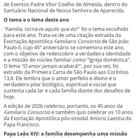
de Eventos Padre Vítor Coelho de Almeida, dentro do
Santuário Nacional de Nossa Senhora de Aparecida.
O tema e o lema deste ano
“Família, torna-te aquilo que és!”
foi o tema escolhido
para este ano. Trata-se de uma citação extraída da
Exortação Apostólica
Familiaris Consortio
de São João
Paulo II, cujo 45º aniversário se comemora este ano,
com o objetivo de redescobrir a verdadeira identidade
e a missão do núcleo familiar como “Igreja doméstica”.
O lema
“O amor jamais acabará!”
, por sua vez, foi
extraído da Primeira Carta de São Paulo aos Coríntios
13,8. Ele lembra que o amor perfeito e divino é o
verdadeiro pilar biológico, espiritual e social que
sustenta cada lar e cada família diante dos desafios de
hoje.
A edição de 2026 celebrou, portanto, os 45 anos da
Familiaris Consortio
e também quis celebrar os 10 anos
da Exortação Apostólica pós-sinodal
Amoris Laetitia
do
Papa Francisco.
Papa Leão XIV: a família desempenha uma missão