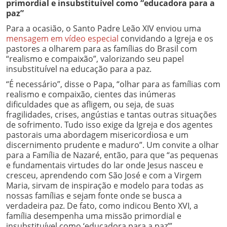
primordial e insubstituível como “educadora para a
paz”
Para a ocasião, o Santo Padre Leão XIV enviou uma
mensagem em vídeo especial
convidando a Igreja e os
pastores a olharem para as famílias do Brasil com
“realismo e compaixão”, valorizando seu papel
insubstituível na educação para a paz.
“É necessário”, disse o Papa, “olhar para as famílias com
realismo e compaixão, cientes das inúmeras
dificuldades que as afligem, ou seja, de suas
fragilidades, crises, angústias e tantas outras situações
de sofrimento. Tudo isso exige da Igreja e dos agentes
pastorais uma abordagem misericordiosa e um
discernimento prudente e maduro”. Um convite a olhar
para a Família de Nazaré, então, para que “as pequenas
e fundamentais virtudes do lar onde Jesus nasceu e
cresceu, aprendendo com São José e com a Virgem
Maria, sirvam de inspiração e modelo para todas as
nossas famílias e sejam fonte onde se busca a
verdadeira paz. De fato, como indicou Bento XVI, a
família desempenha uma missão primordial e
insubstituível como ‘educadora para a paz’”.