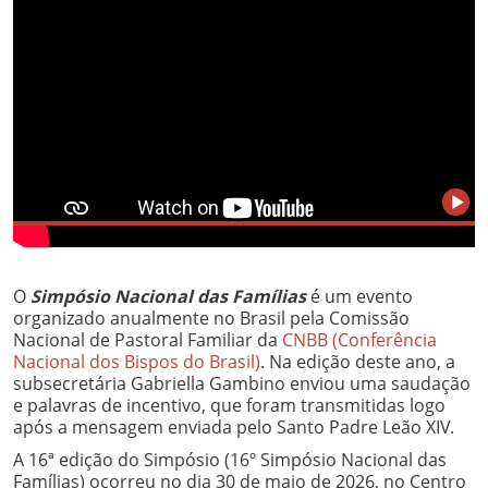
O
Simpósio Nacional das Famílias
é um evento
organizado anualmente no Brasil pela Comissão
Nacional de Pastoral Familiar da
CNBB (Conferência
Nacional dos Bispos do Brasil)
. Na edição deste ano, a
subsecretária Gabriella Gambino enviou uma saudação
e palavras de incentivo, que foram transmitidas logo
após a mensagem enviada pelo Santo Padre Leão XIV.
A 16ª edição do Simpósio (16º Simpósio Nacional das
Famílias) ocorreu no dia 30 de maio de 2026, no Centro