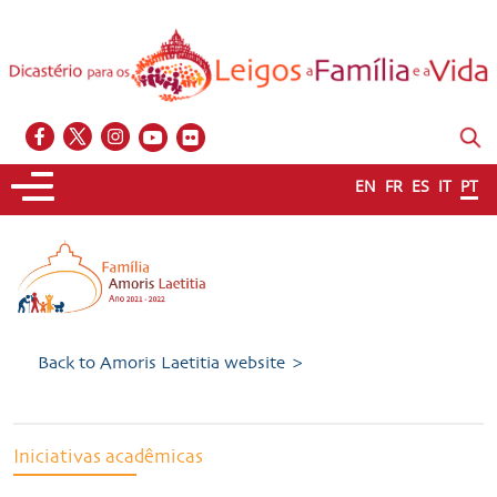
EN
FR
ES
IT
PT
Back to Amoris Laetitia website >
Iniciativas acadêmicas