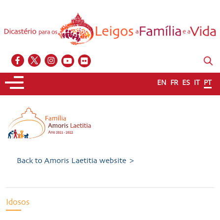
EN
FR
ES
IT
PT
Back to Amoris Laetitia website >
Idosos