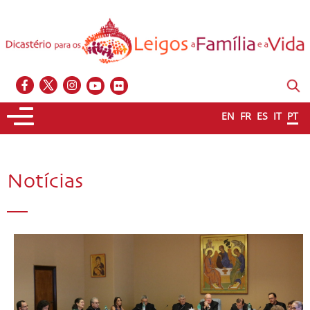
EN
FR
ES
IT
PT
Notícias