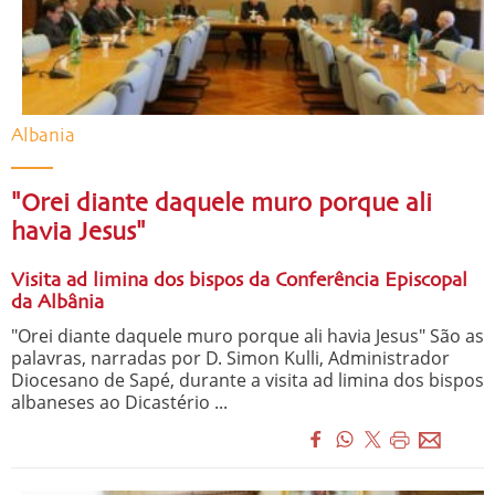
Albania
"Orei diante daquele muro porque ali
havia Jesus"
Visita ad limina dos bispos da Conferência Episcopal
da Albânia
"Orei diante daquele muro porque ali havia Jesus" São as
palavras, narradas por D. Simon Kulli, Administrador
Diocesano de Sapé, durante a visita ad limina dos bispos
albaneses ao Dicastério ...