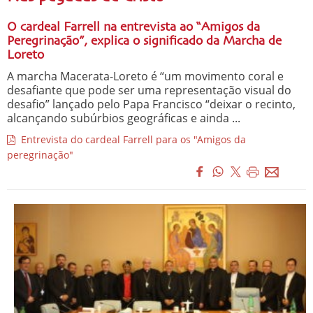
O cardeal Farrell na entrevista ao “Amigos da
Peregrinação”, explica o significado da Marcha de
Loreto
A marcha Macerata-Loreto é “um movimento coral e
desafiante que pode ser uma representação visual do
desafio” lançado pelo Papa Francisco “deixar o recinto,
alcançando subúrbios geográficas e ainda ...
Entrevista do cardeal Farrell para os "Amigos da
peregrinação"