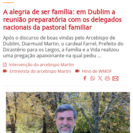
A alegria de ser família: em Dublim a
reunião preparatória com os delegados
nacionais da pastoral familiar
Após o discurso de boas vindas pelo Arcebispo de
Dublim, Diarmuid Martin, o cardeal Farrel, Prefeito do
Dicastério para os Leigos, a Família e a Vida realizou
uma pregação apaixonante na qual pediu ...
Intervenção do arcebispo Martin
Entrevista do arcebispo Martin
Hino de WMOF