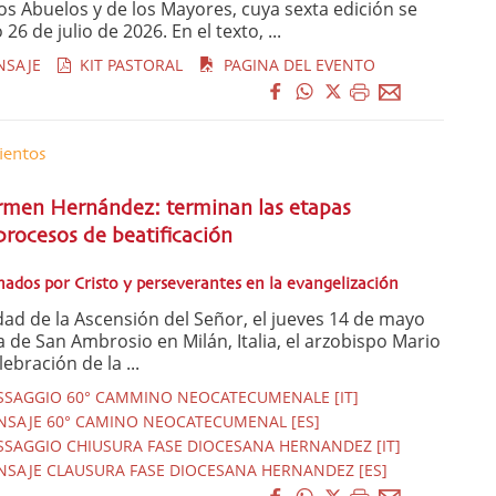
os Abuelos y de los Mayores, cuya sexta edición se
6 de julio de 2026. En el texto, ...
NSAJE
KIT PASTORAL
PAGINA DEL EVENTO
ientos
rmen Hernández: terminan las etapas
procesos de beatificación
ados por Cristo y perseverantes en la evangelización
dad de la Ascensión del Señor, el jueves 14 de mayo
ca de San Ambrosio en Milán, Italia, el arzobispo Mario
lebración de la ...
SSAGGIO 60° CAMMINO NEOCATECUMENALE [IT]
NSAJE 60° CAMINO NEOCATECUMENAL [ES]
SSAGGIO CHIUSURA FASE DIOCESANA HERNANDEZ [IT]
NSAJE CLAUSURA FASE DIOCESANA HERNANDEZ [ES]