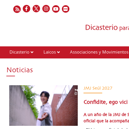
Dicasterio
Laicos
Associaciones y Movimientos
Contactos
Noticias
JMJ Seúl 2027
Confidite, ego vi
A un año de la JMJ de S
oficial que la acompañ