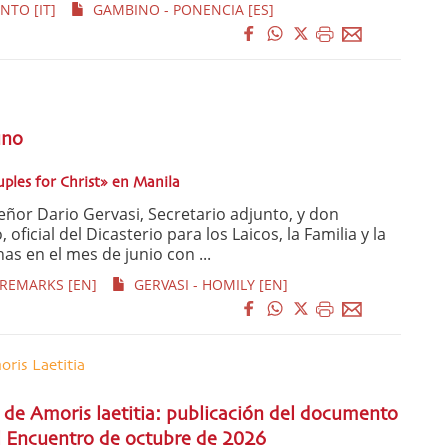
TO [IT]
GAMBINO - PONENCIA [ES]
uno
uples for Christ» en Manila
or Dario Gervasi, Secretario adjunto, y don
ficial del Dicasterio para los Laicos, la Familia y la
inas en el mes de junio con ...
 REMARKS [EN]
GERVASI - HOMILY [EN]
ris Laetitia
 de Amoris laetitia: publicación del documento
l Encuentro de octubre de 2026