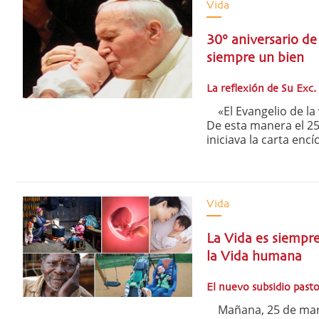
Vida
30° aniversario de
siempre un bien
La reflexión de Su Exc
«El Evangelio de la v
De esta manera el 25
iniciava la carta encí
Vida
La Vida es siempre
la Vida humana
El nuevo subsidio pastor
Mañana, 25 de marzo 