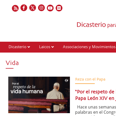
Dicasterio
Laicos
Associaciones y Movimientos
Contactos
Vida
Reza con el Papa
“Por el respeto de
Papa León XIV en j
Hace unas semanas el
palabras en el Cong