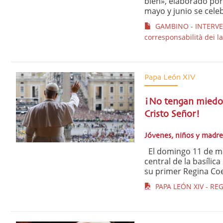
bien», elaborado por e
mayo y junio se celeb
GAMBINO - INTERVENT
corresponsabilità dei lai
Papa León XIV
¡No tengan miedo! 
Cristo Señor!
Jóvenes, niños y madre
El domingo 11 de may
central de la basílic
su primer Regina Coel
PAPA LEÓN XIV - REG