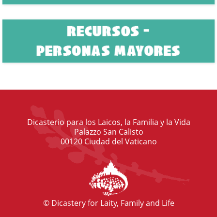
Dicasterio para los Laicos, la Familia y la Vida
Palazzo San Calisto
00120 Ciudad del Vaticano
© Dicastery for Laity, Family and Life