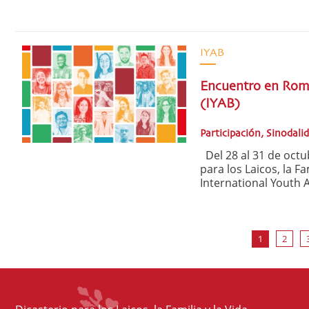
IYAB
Encuentro en Roma
(IYAB)
Participación, Sinodali
Del 28 al 31 de octub
para los Laicos, la F
International Youth A
1
2