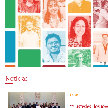
Noticias
IYAB
“Y ustedes, los jó