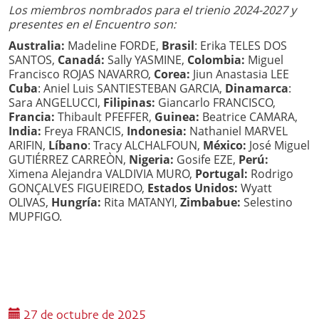
Los miembros nombrados para el trienio 2024-2027 y
presentes en el Encuentro son:
Australia:
Madeline FORDE,
Brasil
: Erika TELES DOS
SANTOS,
Canadá:
Sally YASMINE,
Colombia:
Miguel
Francisco ROJAS NAVARRO,
Corea:
Jiun Anastasia LEE
Cuba
: Aniel Luis SANTIESTEBAN GARCIA,
Dinamarca
:
Sara ANGELUCCI,
Filipinas:
Giancarlo FRANCISCO,
Francia:
Thibault PFEFFER,
Guinea:
Beatrice CAMARA,
India:
Freya FRANCIS,
Indonesia:
Nathaniel MARVEL
ARIFIN,
Líbano
: Tracy ALCHALFOUN,
México:
José Miguel
GUTIÉRREZ CARREÒN,
Nigeria:
Gosife EZE,
Perú:
Ximena Alejandra VALDIVIA MURO,
Portugal:
Rodrigo
GONÇALVES FIGUEIREDO,
Estados Unidos:
Wyatt
OLIVAS,
Hungría:
Rita MATANYI,
Zimbabue:
Selestino
MUPFIGO.
27 de octubre de 2025