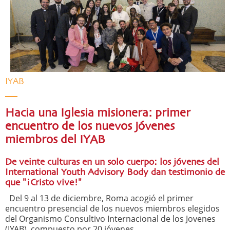
IYAB
Hacia una Iglesia misionera: primer
encuentro de los nuevos jóvenes
miembros del IYAB
De veinte culturas en un solo cuerpo: los jóvenes del
International Youth Advisory Body dan testimonio de
que "¡Cristo vive!"
Del 9 al 13 de diciembre, Roma acogió el primer
encuentro presencial de los nuevos miembros elegidos
del Organismo Consultivo Internacional de los Jovenes
(IYAB), compuesto por 20 jóvenes ...