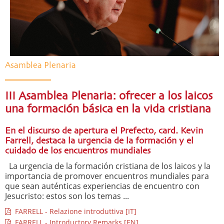
Asamblea Plenaria
III Asamblea Plenaria: ofrecer a los laicos
una formación básica en la vida cristiana
En el discurso de apertura el Prefecto, card. Kevin
Farrell, destaca la urgencia de la formación y el
cuidado de los encuentros mundiales
La urgencia de la formación cristiana de los laicos y la
importancia de promover encuentros mundiales para
que sean auténticas experiencias de encuentro con
Jesucristo: estos son los temas ...
FARRELL - Relazione introduttiva [IT]
FARRELL - Introductory Remarks [EN]