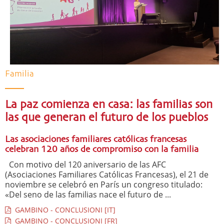
Familia
La paz comienza en casa: las familias son
las que generan el futuro de los pueblos
Las asociaciones familiares católicas francesas
celebran 120 años de compromiso con la familia
Con motivo del 120 aniversario de las AFC
(Asociaciones Familiares Católicas Francesas), el 21 de
noviembre se celebró en París un congreso titulado:
«Del seno de las familias nace el futuro de ...
GAMBINO - CONCLUSIONI [IT]
GAMBINO - CONCLUSIONI [FR]