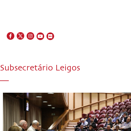
EN
FR
ES
IT
PT
Subsecretário Leigos