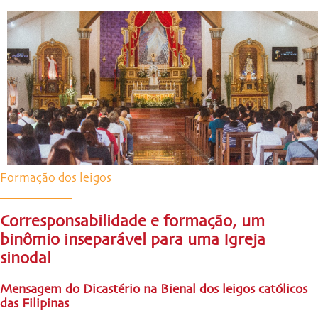
Formação dos leigos
Corresponsabilidade e formação, um
binômio inseparável para uma Igreja
sinodal
Mensagem do Dicastério na Bienal dos leigos católicos
das Filipinas