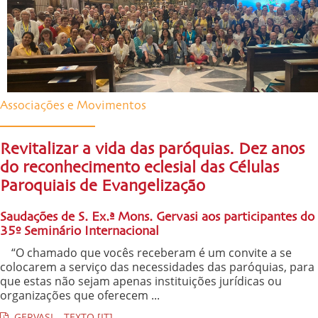
Associações e Movimentos
Revitalizar a vida das paróquias. Dez anos
do reconhecimento eclesial das Células
Paroquiais de Evangelização
Saudações de S. Ex.ª Mons. Gervasi aos participantes do
35º Seminário Internacional
“O chamado que vocês receberam é um convite a se
colocarem a serviço das necessidades das paróquias, para
que estas não sejam apenas instituições jurídicas ou
organizações que oferecem ...
GERVASI – TEXTO [IT]