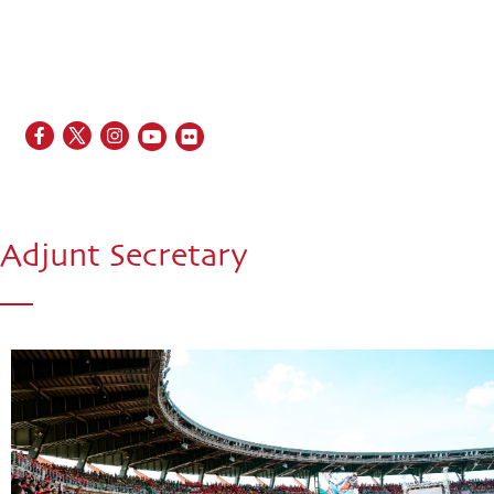
EN
FR
ES
IT
PT
Adjunt Secretary