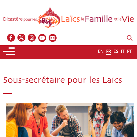
EN
FR
ES
IT
PT
Sous-secrétaire pour les Laïcs