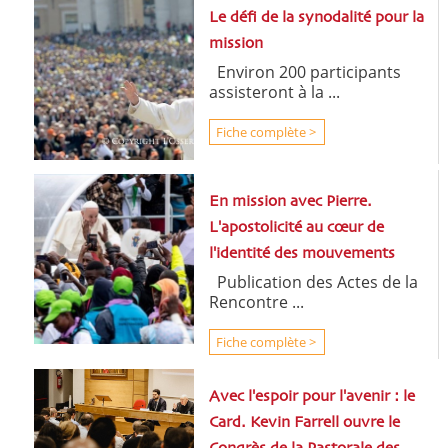
Le défi de la synodalité pour la
mission
Environ 200 participants
assisteront à la ...
Fiche complète >
En mission avec Pierre.
L'apostolicité au cœur de
l'identité des mouvements
Publication des Actes de la
Rencontre ...
Fiche complète >
Avec l'espoir pour l'avenir : le
Card. Kevin Farrell ouvre le