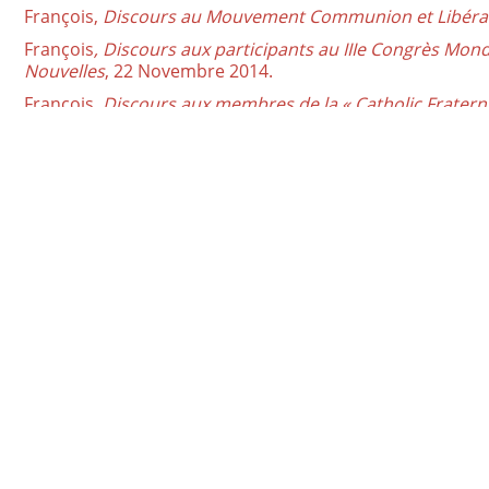
François,
Discours au Mouvement Communion et Libéra
François
, Discours aux participants au IIIe Congrès M
Nouvelles
, 22 Novembre 2014.
François,
Discours aux membres de la « Catholic Frater
Fellowships »
, 31 Octobre 2014.
François,
Discours avec le Mouvement Apostolique de Sch
25 Octobre 2014 (transcription de l'ouvrage).
e
François,
Discours aux participants à la 37
Convocation 
François,
Discours aux représentants du Chemin Néoca
François,
Homélie de la Sainte Messe dans le Solennité d
François
, Regina Cæli,
19 Mai 2013
.
Dicastère pour les Laïcs, la Famille et la Vie
Palazzo San Calisto
00120 Cité du Vatican