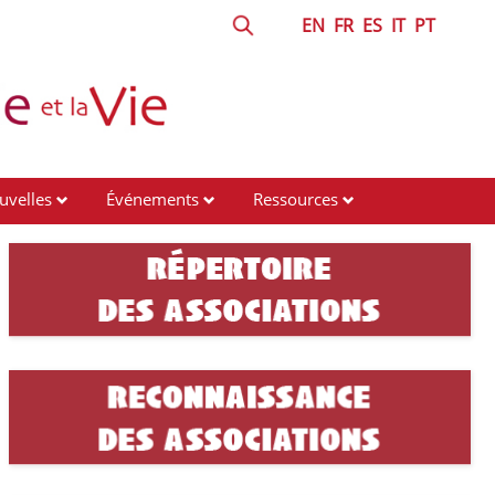
EN
FR
ES
IT
PT
uvelles
Événements
Ressources