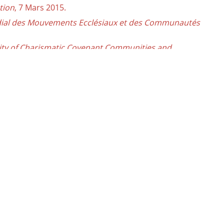
tion
, 7 Mars 2015.
ondial des Mouvements Ecclésiaux et des Communautés
nity of Charismatic Covenant Communities and
onstatt à l'occasion du centenaire de sa fondation
,
er
Nationale du Renouveau dans L'Espirit,
1
Juin 2014.
er
téchuménal
, 1
Février 2014.
e la Pentecôte
, 19 Mai 2013.
© Dicastery for Laity, Family and Life