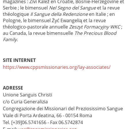
magazines : Živi Kalež en Croatie, Bosnie-Herzégovine et
Serbie ; le bimensuel
Nel Segno del Sangue
et la revue
théologique
Il Sangue della Redenzione
en Italie ; en
Pologne, le bimensuel Żyć Ewangelią et la revue
théologico-pastorale annuelle
Zeszyt Formacyjny WKC
;
au Canada, la revue bimensuelle
The Precious Blood
Family
.
SITE INTERNET
https://www.cppsmissionaries.org/lay-associates/
ADRESSE
Unione Sanguis Christi
c/o Curia Generalizia
Congregazione dei Missionari del Preziosissimo Sangue
Viale di Porta Ardeatina, 66 - 00154 Roma
Tel. [+39]06.5741656 - Fax 06.5742874