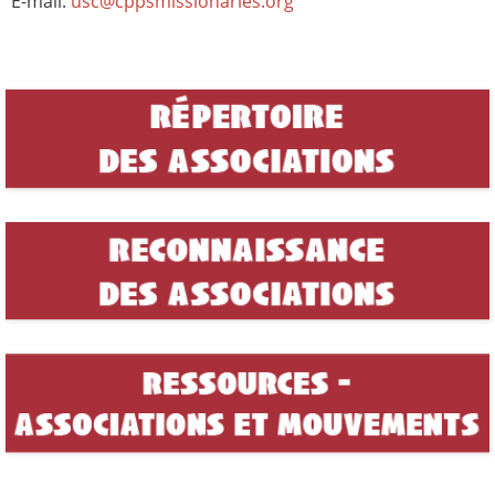
E-mail:
usc@cppsmissionaries.org