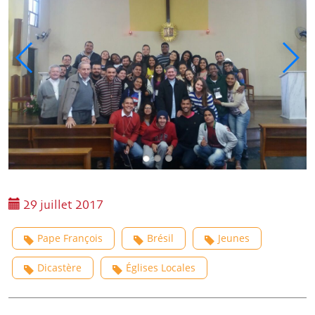
29 juillet 2017
Pape François
Brésil
Jeunes
Dicastère
Églises Locales