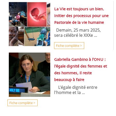
La Vie est toujours un bien.
Initier des processus pour une
Pastorale de la vie humaine
Demain, 25 mars 2025,
sera célébré le XXXe ...
Fiche complète >
Gabriella Gambino à l'ONU :
l’égale dignité des femmes et
des hommes, il reste
beaucoup à faire
L'égale dignité entre
l'homme et la ...
Fiche complète >