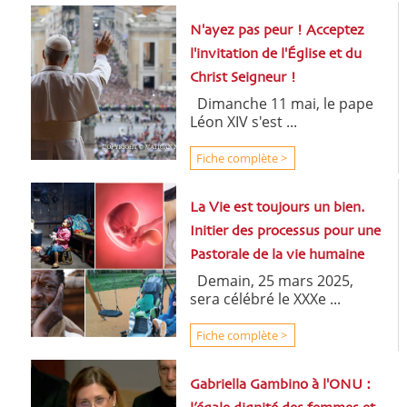
N'ayez pas peur ! Acceptez
l'invitation de l'Église et du
Christ Seigneur !
Dimanche 11 mai, le pape
Léon XIV s'est ...
Fiche complète >
La Vie est toujours un bien.
Initier des processus pour une
Pastorale de la vie humaine
Demain, 25 mars 2025,
sera célébré le XXXe ...
Fiche complète >
Gabriella Gambino à l'ONU :