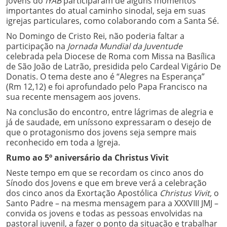
jovens do
IYAB
participaram de alguns momentos
importantes do atual caminho sinodal, seja em suas
igrejas particulares, como colaborando com a Santa Sé.
No Domingo de Cristo Rei, não poderia faltar a
participação na
Jornada Mundial da Juventude
celebrada pela Diocese de Roma com Missa na Basílica
de São João de Latrão, presidida pelo Cardeal Vigário De
Donatis. O tema deste ano é “Alegres na Esperança”
(Rm 12,12) e foi aprofundado pelo Papa Francisco na
sua recente mensagem aos jovens.
Na conclusão do encontro, entre lágrimas de alegria e
já de saudade, em uníssono expressaram o desejo de
que o protagonismo dos jovens seja sempre mais
reconhecido em toda a Igreja.
Rumo ao 5º aniversário da Christus Vivit
Neste tempo em que se recordam os cinco anos do
Sínodo dos Jovens e que em breve verá a celebração
dos cinco anos da Exortação Apostólica
Christus Vivit,
o
Santo Padre – na mesma mensagem para a XXXVIII JMJ –
convida os jovens e todas as pessoas envolvidas na
pastoral juvenil, a fazer o ponto da situação e trabalhar