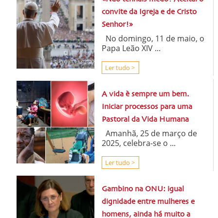
convite da Igreja e de Cristo
Senhor!»
No domingo, 11 de maio, o
Papa Leão XIV ...
Ler tudo >
A vida è sempre um bem.
Iniciar processos para uma
Pastoral da Vida Humana
Amanhã, 25 de março de
2025, celebra-se o ...
Ler tudo >
Gambino na ONU: igual
dignidade entre mulheres e
homens, ainda há muito a