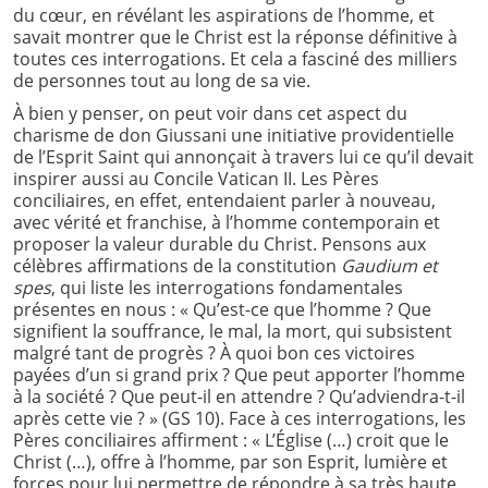
du cœur, en révélant les aspirations de l’homme, et
savait montrer que le Christ est la réponse définitive à
toutes ces interrogations. Et cela a fasciné des milliers
de personnes tout au long de sa vie.
À bien y penser, on peut voir dans cet aspect du
charisme de don Giussani une initiative providentielle
de l’Esprit Saint qui annonçait à travers lui ce qu’il devait
inspirer aussi au Concile Vatican II. Les Pères
conciliaires, en effet, entendaient parler à nouveau,
avec vérité et franchise, à l’homme contemporain et
proposer la valeur durable du Christ. Pensons aux
célèbres affirmations de la constitution
Gaudium et
spes
, qui liste les interrogations fondamentales
présentes en nous : « Qu’est-ce que l’homme ? Que
signifient la souffrance, le mal, la mort, qui subsistent
malgré tant de progrès ? À quoi bon ces victoires
payées d’un si grand prix ? Que peut apporter l’homme
à la société ? Que peut-il en attendre ? Qu’adviendra-t-il
après cette vie ? » (GS 10). Face à ces interrogations, les
Pères conciliaires affirment : « L’Église (…) croit que le
Christ (…), offre à l’homme, par son Esprit, lumière et
forces pour lui permettre de répondre à sa très haute