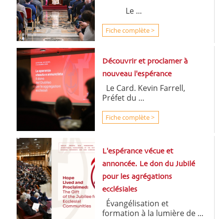
Le ...
Fiche complète >
Découvrir et proclamer à
nouveau l'espérance
Le Card. Kevin Farrell,
Préfet du ...
Fiche complète >
L'espérance vécue et
annoncée. Le don du Jubilé
pour les agrégations
ecclésiales
Évangélisation et
formation à la lumière de ...