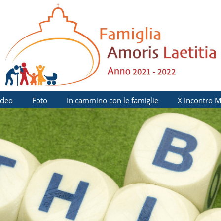
ideo
Foto
In cammino con le famiglie
X Incontro M