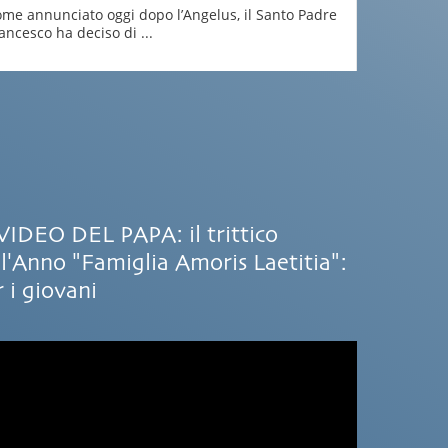
me annunciato oggi dopo l’Angelus, il Santo Padre
ancesco ha deciso di ...
 VIDEO DEL PAPA: il trittico
ll'Anno "Famiglia Amoris Laetitia":
 i giovani