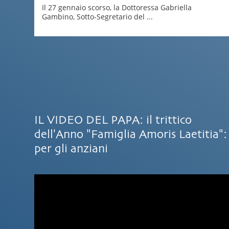
Il 27 gennaio scorso, la Dottoressa Gabriella
Gambino, Sotto-Segretario del ...
IL VIDEO DEL PAPA: il trittico
dell'Anno "Famiglia Amoris Laetitia":
per gli anziani