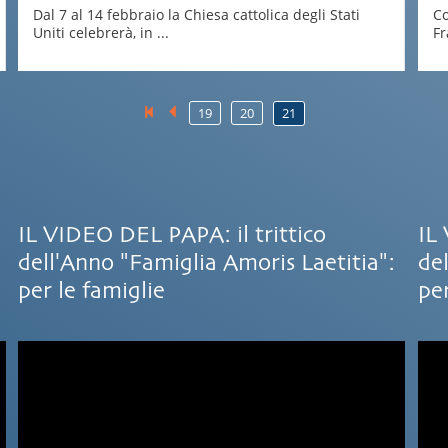
Dal 7 al 14 febbraio la Chiesa cattolica degli Stati
Co
Uniti celebrerà, in ...
Fr
19
20
21
IL VIDEO DEL PAPA: il trittico
IL
dell'Anno "Famiglia Amoris Laetitia":
de
per le famiglie
per