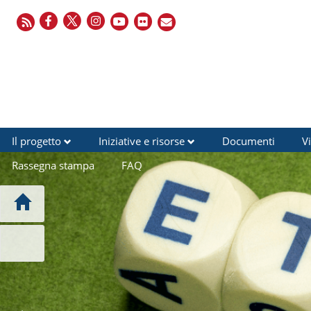
Il progetto
Iniziative e risorse
Documenti
V
Rassegna stampa
FAQ