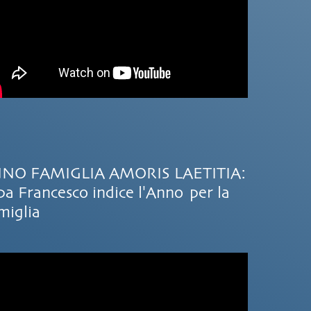
NO FAMIGLIA AMORIS LAETITIA:
pa Francesco indice l'Anno per la
miglia