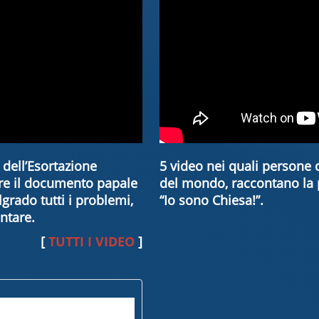
i dell’Esortazione
5 video nei quali persone c
gere il documento papale
del mondo, raccontano la 
grado tutti i problemi,
“Io sono Chiesa!”.
ontare.
[
TUTTI I VIDEO
]