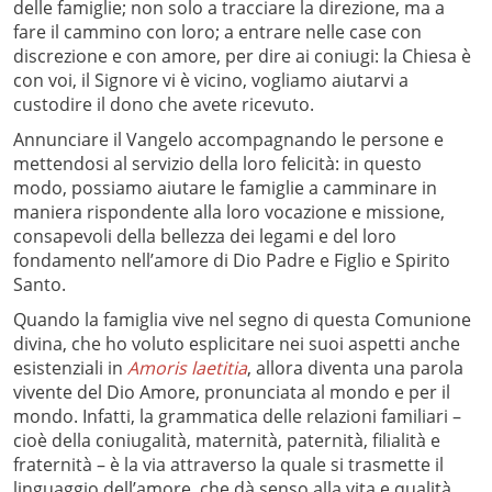
delle famiglie; non solo a tracciare la direzione, ma a
fare il cammino con loro; a entrare nelle case con
discrezione e con amore, per dire ai coniugi: la Chiesa è
con voi, il Signore vi è vicino, vogliamo aiutarvi a
custodire il dono che avete ricevuto.
Annunciare il Vangelo accompagnando le persone e
mettendosi al servizio della loro felicità: in questo
modo, possiamo aiutare le famiglie a camminare in
maniera rispondente alla loro vocazione e missione,
consapevoli della bellezza dei legami e del loro
fondamento nell’amore di Dio Padre e Figlio e Spirito
Santo.
Quando la famiglia vive nel segno di questa Comunione
divina, che ho voluto esplicitare nei suoi aspetti anche
esistenziali in
Amoris laetitia
, allora diventa una parola
vivente del Dio Amore, pronunciata al mondo e per il
mondo. Infatti, la grammatica delle relazioni familiari –
cioè della coniugalità, maternità, paternità, filialità e
fraternità – è la via attraverso la quale si trasmette il
linguaggio dell’amore, che dà senso alla vita e qualità