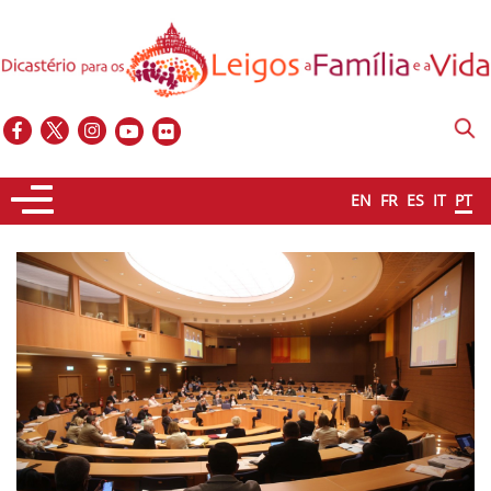
EN
FR
ES
IT
PT