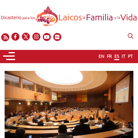
EN
FR
ES
IT
PT