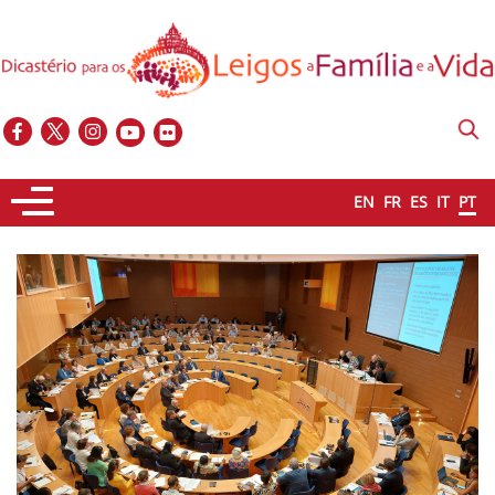
EN
FR
ES
IT
PT