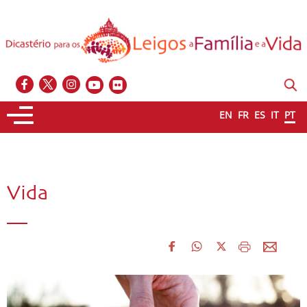
EN
FR
ES
IT
PT
Vida