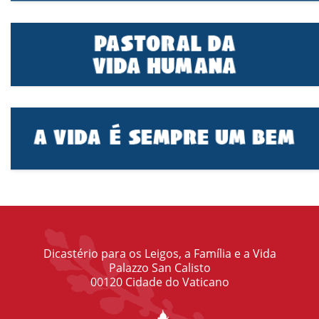
Dicastério para os Leigos, a Família e a Vida
Palazzo San Calisto
00120 Cidade do Vaticano