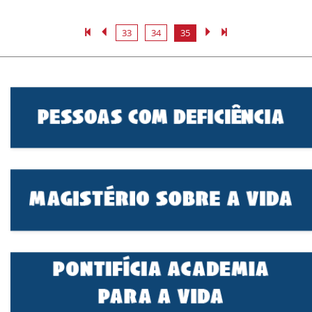
33
34
35