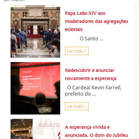
Papa Leão XIV aos
moderadores das agregações
eclesiais
O Santo ...
Ler tudo >
Redescobrir e anunciar
novamente a esperança
O Cardeal Kevin Farrell,
prefeito do ...
Ler tudo >
A esperança vivida e
anunciada. O dom do Jubileu