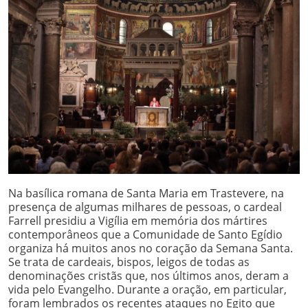
Na basílica romana de Santa Maria em Trastevere, na
presença de algumas milhares de pessoas, o cardeal
Farrell presidiu a Vigília em memória dos mártires
contemporâneos que a Comunidade de Santo Egídio
organiza há muitos anos no coração da Semana Santa.
Se trata de cardeais, bispos, leigos de todas as
denominações cristãs que, nos últimos anos, deram a
vida pelo Evangelho. Durante a oração, em particular,
foram lembrados os recentes ataques no Egito que