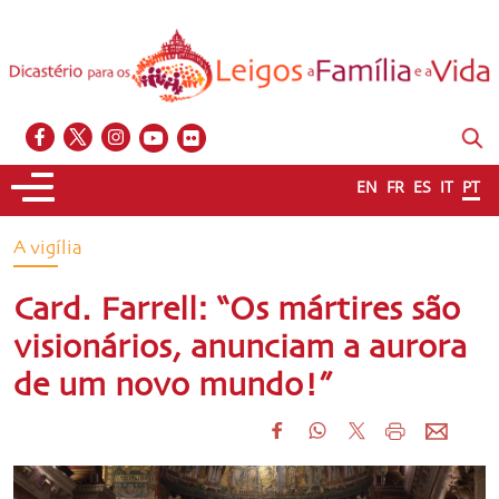
EN
FR
ES
IT
PT
A vigília
Card. Farrell: “Os mártires são
visionários, anunciam a aurora
de um novo mundo!”