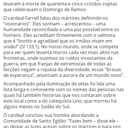
levaram à morte de quarenta e cinco cristãos coptas
que celebravam o Domingo de Ramos.
O cardeal Farrell falou dos mártires definindo-os
“visionários”. Eles sonham – acrescentou – uma
humanidade reconciliada e uma paz possível entre os
homens. Eles acreditam firmemente com o salmista
que é “bonito e agradável que os irmãos vivam em
união!” (Sl 133,1). No nosso mundo, onde se compete
para ver quem levanta muros cada vez mais altos nas
fronteiras, onde ouvimos os ruídos incessantes da
guerra, em que franjas de extremistas de todas as
facções negam a riqueza da diversidade, essas “brasas
de esperança”, anunciam a aurora de um mundo novo".
Acompanhado pela iluminação de velas foi lida uma
lista longa e comovente com os nomes das pessoas nas
quais há também histórias que nos contaram sobre
este local como a do catequista Lino, que morreu há
alguns meses no Sudão do Sul.
O cardeal concluiu sua homilia abordando a
Comunidade de Santo Egídio: “Fazes bem – disse ele –
ao deixar as luzes acesas sobre os mártires e para nos