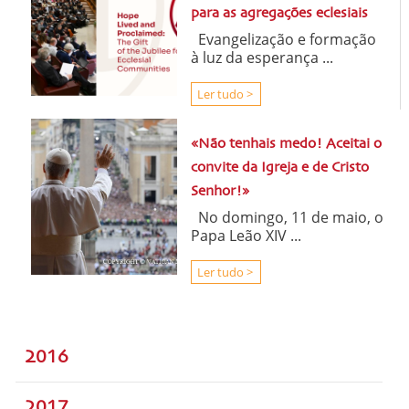
para as agregações eclesiais
Evangelização e formação
à luz da esperança ...
Ler tudo >
«Não tenhais medo! Aceitai o
convite da Igreja e de Cristo
Senhor!»
No domingo, 11 de maio, o
Papa Leão XIV ...
Ler tudo >
2016
2017