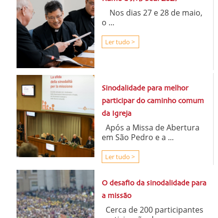
Nos dias 27 e 28 de maio,
o ...
Ler tudo >
Sinodalidade para melhor
participar do caminho comum
da Igreja
Após a Missa de Abertura
em São Pedro e a ...
Ler tudo >
O desafio da sinodalidade para
a missão
Cerca de 200 participantes