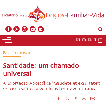
EN
FR
ES
IT
PT
Papa Francisco
Santidade: um chamado
universal
A Exortação Apostólica “Gaudete et exsultate”:
se torna santos vivendo as bem-aventuranças