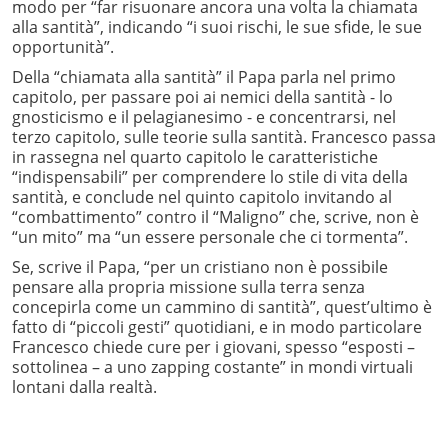
modo per “far risuonare ancora una volta la chiamata
alla santità”, indicando “i suoi rischi, le sue sfide, le sue
opportunità”.
Della “chiamata alla santità” il Papa parla nel primo
capitolo, per passare poi ai nemici della santità - lo
gnosticismo e il pelagianesimo - e concentrarsi, nel
terzo capitolo, sulle teorie sulla santità. Francesco passa
in rassegna nel quarto capitolo le caratteristiche
“indispensabili” per comprendere lo stile di vita della
santità, e conclude nel quinto capitolo invitando al
“combattimento” contro il “Maligno” che, scrive, non è
“un mito” ma “un essere personale che ci tormenta”.
Se, scrive il Papa, “per un cristiano non è possibile
pensare alla propria missione sulla terra senza
concepirla come un cammino di santità”, quest’ultimo è
fatto di “piccoli gesti” quotidiani, e in modo particolare
Francesco chiede cure per i giovani, spesso “esposti –
sottolinea – a uno zapping costante” in mondi virtuali
lontani dalla realtà.