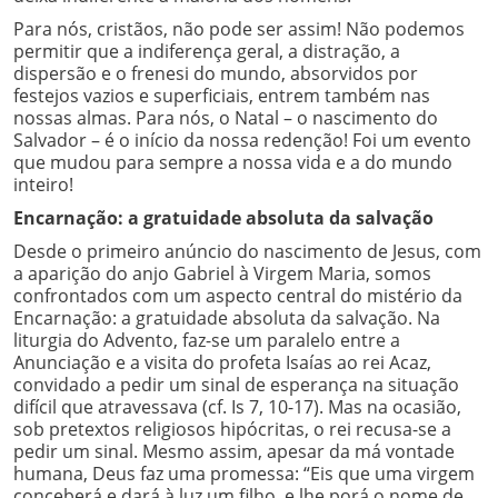
Para nós, cristãos, não pode ser assim! Não podemos
permitir que a indiferença geral, a distração, a
dispersão e o frenesi do mundo, absorvidos por
festejos vazios e superficiais, entrem também nas
nossas almas. Para nós, o Natal – o nascimento do
Salvador – é o início da nossa redenção! Foi um evento
que mudou para sempre a nossa vida e a do mundo
inteiro!
Encarnação: a gratuidade absoluta da salvação
Desde o primeiro anúncio do nascimento de Jesus, com
a aparição do anjo Gabriel à Virgem Maria, somos
confrontados com um aspecto central do mistério da
Encarnação: a gratuidade absoluta da salvação. Na
liturgia do Advento, faz-se um paralelo entre a
Anunciação e a visita do profeta Isaías ao rei Acaz,
convidado a pedir um sinal de esperança na situação
difícil que atravessava (cf. Is 7, 10-17). Mas na ocasião,
sob pretextos religiosos hipócritas, o rei recusa-se a
pedir um sinal. Mesmo assim, apesar da má vontade
humana, Deus faz uma promessa: “Eis que uma virgem
conceberá e dará à luz um filho, e lhe porá o nome de