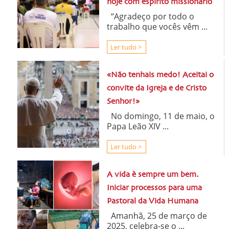
hoje com espírito missionário
“Agradeço por todo o
trabalho que vocês vêm ...
Ler tudo >
«Não tenhais medo! Aceitai o
convite da Igreja e de Cristo
Senhor!»
No domingo, 11 de maio, o
Papa Leão XIV ...
Ler tudo >
A vida è sempre um bem.
Iniciar processos para uma
Pastoral da Vida Humana
Amanhã, 25 de março de
2025, celebra-se o ...