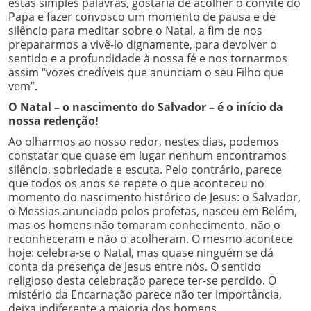
estas simples palavras, gostaria de acolher o convite do
Papa e fazer convosco um momento de pausa e de
silêncio para meditar sobre o Natal, a fim de nos
prepararmos a vivê-lo dignamente, para devolver o
sentido e a profundidade à nossa fé e nos tornarmos
assim “vozes credíveis que anunciam o seu Filho que
vem”.
O Natal – o nascimento do Salvador – é o início da
nossa redenção!
Ao olharmos ao nosso redor, nestes dias, podemos
constatar que quase em lugar nenhum encontramos
silêncio, sobriedade e escuta. Pelo contrário, parece
que todos os anos se repete o que aconteceu no
momento do nascimento histórico de Jesus: o Salvador,
o Messias anunciado pelos profetas, nasceu em Belém,
mas os homens não tomaram conhecimento, não o
reconheceram e não o acolheram. O mesmo acontece
hoje: celebra-se o Natal, mas quase ninguém se dá
conta da presença de Jesus entre nós. O sentido
religioso desta celebração parece ter-se perdido. O
mistério da Encarnação parece não ter importância,
deixa indiferente a maioria dos homens.