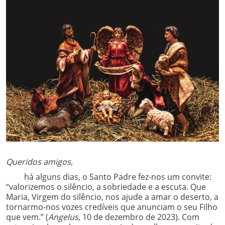
Queridos amigos,
há alguns dias, o Santo Padre fez-nos um convite:
“valorizemos o silêncio, a sobriedade e a escuta. Que
Maria, Virgem do silêncio, nos ajude a amar o deserto, a
tornarmo-nos vozes credíveis que anunciam o seu Filho
que vem.” (
Angelus
, 10 de dezembro de 2023). Com