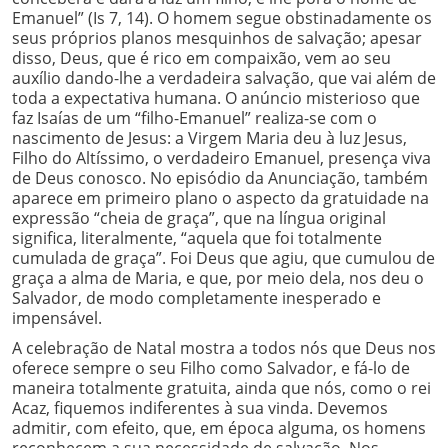
Emanuel” (Is 7, 14). O homem segue obstinadamente os
seus próprios planos mesquinhos de salvação; apesar
disso, Deus, que é rico em compaixão, vem ao seu
auxílio dando-lhe a verdadeira salvação, que vai além de
toda a expectativa humana. O anúncio misterioso que
faz Isaías de um “filho-Emanuel” realiza-se com o
nascimento de Jesus: a Virgem Maria deu à luz Jesus,
Filho do Altíssimo, o verdadeiro Emanuel, presença viva
de Deus conosco. No episódio da Anunciação, também
aparece em primeiro plano o aspecto da gratuidade na
expressão “cheia de graça”, que na língua original
significa, literalmente, “aquela que foi totalmente
cumulada de graça”. Foi Deus que agiu, que cumulou de
graça a alma de Maria, e que, por meio dela, nos deu o
Salvador, de modo completamente inesperado e
impensável.
A celebração de Natal mostra a todos nós que Deus nos
oferece sempre o seu Filho como Salvador, e fá-lo de
maneira totalmente gratuita, ainda que nós, como o rei
Acaz, fiquemos indiferentes à sua vinda. Devemos
admitir, com efeito, que, em época alguma, os homens
reconhecem a sua necessidade de salvação. Nos