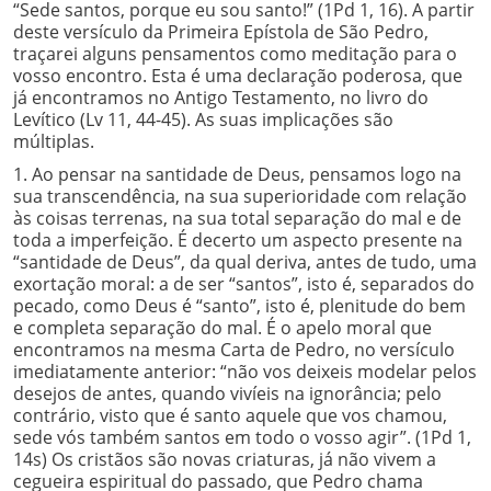
“Sede santos, porque eu sou santo!” (1Pd 1, 16). A partir
deste versículo da Primeira Epístola de São Pedro,
traçarei alguns pensamentos como meditação para o
vosso encontro. Esta é uma declaração poderosa, que
já encontramos no Antigo Testamento, no livro do
Levítico (Lv 11, 44-45). As suas implicações são
múltiplas.
1. Ao pensar na santidade de Deus, pensamos logo na
sua transcendência, na sua superioridade com relação
às coisas terrenas, na sua total separação do mal e de
toda a imperfeição. É decerto um aspecto presente na
“santidade de Deus”, da qual deriva, antes de tudo, uma
exortação moral: a de ser “santos”, isto é, separados do
pecado, como Deus é “santo”, isto é, plenitude do bem
e completa separação do mal. É o apelo moral que
encontramos na mesma Carta de Pedro, no versículo
imediatamente anterior: “não vos deixeis modelar pelos
desejos de antes, quando vivíeis na ignorância; pelo
contrário, visto que é santo aquele que vos chamou,
sede vós também santos em todo o vosso agir”. (1Pd 1,
14s) Os cristãos são novas criaturas, já não vivem a
cegueira espiritual do passado, que Pedro chama