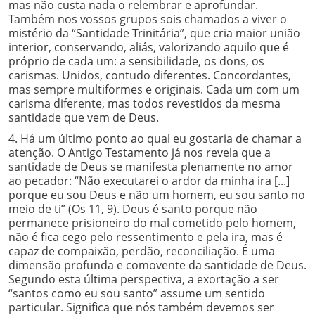
mas não custa nada o relembrar e aprofundar.
Também nos vossos grupos sois chamados a viver o
mistério da “Santidade Trinitária”, que cria maior união
interior, conservando, aliás, valorizando aquilo que é
próprio de cada um: a sensibilidade, os dons, os
carismas. Unidos, contudo diferentes. Concordantes,
mas sempre multiformes e originais. Cada um com um
carisma diferente, mas todos revestidos da mesma
santidade que vem de Deus.
4. Há um último ponto ao qual eu gostaria de chamar a
atenção. O Antigo Testamento já nos revela que a
santidade de Deus se manifesta plenamente no amor
ao pecador: “Não executarei o ardor da minha ira [...]
porque eu sou Deus e não um homem, eu sou santo no
meio de ti” (Os 11, 9). Deus é santo porque não
permanece prisioneiro do mal cometido pelo homem,
não é fica cego pelo ressentimento e pela ira, mas é
capaz de compaixão, perdão, reconciliação. É uma
dimensão profunda e comovente da santidade de Deus.
Segundo esta última perspectiva, a exortação a ser
“santos como eu sou santo” assume um sentido
particular. Significa que nós também devemos ser