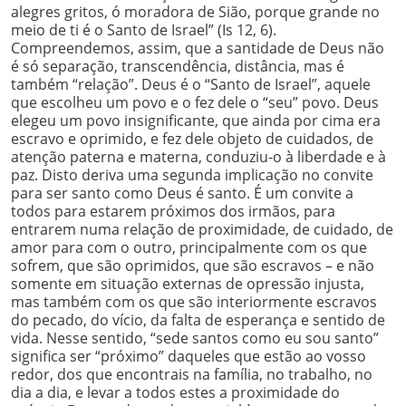
alegres gritos, ó moradora de Sião, porque grande no
meio de ti é o Santo de Israel” (Is 12, 6).
Compreendemos, assim, que a santidade de Deus não
é só separação, transcendência, distância, mas é
também “relação”. Deus é o “Santo de Israel”, aquele
que escolheu um povo e o fez dele o “seu” povo. Deus
elegeu um povo insignificante, que ainda por cima era
escravo e oprimido, e fez dele objeto de cuidados, de
atenção paterna e materna, conduziu-o à liberdade e à
paz. Disto deriva uma segunda implicação no convite
para ser santo como Deus é santo. É um convite a
todos para estarem próximos dos irmãos, para
entrarem numa relação de proximidade, de cuidado, de
amor para com o outro, principalmente com os que
sofrem, que são oprimidos, que são escravos – e não
somente em situação externas de opressão injusta,
mas também com os que são interiormente escravos
do pecado, do vício, da falta de esperança e sentido de
vida. Nesse sentido, “sede santos como eu sou santo”
significa ser “próximo” daqueles que estão ao vosso
redor, dos que encontrais na família, no trabalho, no
dia a dia, e levar a todos estes a proximidade do