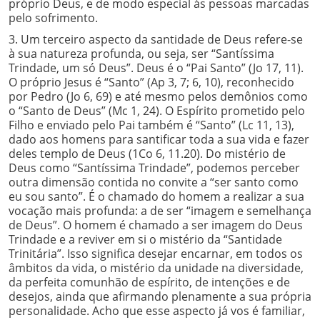
próprio Deus, e de modo especial às pessoas marcadas
pelo sofrimento.
3. Um terceiro aspecto da santidade de Deus refere-se
à sua natureza profunda, ou seja, ser “Santíssima
Trindade, um só Deus”. Deus é o “Pai Santo” (Jo 17, 11).
O próprio Jesus é “Santo” (Ap 3, 7; 6, 10), reconhecido
por Pedro (Jo 6, 69) e até mesmo pelos demônios como
o “Santo de Deus” (Mc 1, 24). O Espírito prometido pelo
Filho e enviado pelo Pai também é “Santo” (Lc 11, 13),
dado aos homens para santificar toda a sua vida e fazer
deles templo de Deus (1Co 6, 11.20). Do mistério de
Deus como “Santíssima Trindade”, podemos perceber
outra dimensão contida no convite a “ser santo como
eu sou santo”. É o chamado do homem a realizar a sua
vocação mais profunda: a de ser “imagem e semelhança
de Deus”. O homem é chamado a ser imagem do Deus
Trindade e a reviver em si o mistério da “Santidade
Trinitária”. Isso significa desejar encarnar, em todos os
âmbitos da vida, o mistério da unidade na diversidade,
da perfeita comunhão de espírito, de intenções e de
desejos, ainda que afirmando plenamente a sua própria
personalidade. Acho que esse aspecto já vos é familiar,