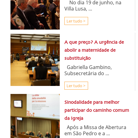
No dia 19 de junho, na
Villa Lusa, ...
Ler tudo >
A que preço? A urgência de
abolir a maternidade de
substituição
Gabriella Gambino,
Subsecretária do ...
Ler tudo >
Sinodalidade para melhor
participar do caminho comum
da Igreja
Após a Missa de Abertura
em São Pedro e a ...