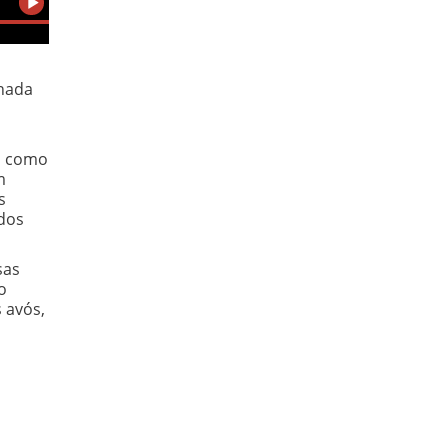
rnada
s, como
m
s
 dos
sas
o
 avós,