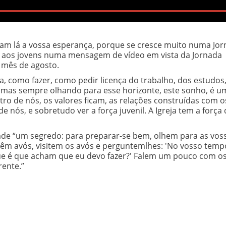
m lá a vossa esperança, porque se cresce muito numa Jo
ige aos jovens numa mensagem de vídeo em vista da Jornada
 mês de agosto.
a, como fazer, como pedir licença do trabalho, dos estudo
 mas sempre olhando para esse horizonte, este sonho, é u
ro de nós, os valores ficam, as relações construídas com o
e nós, e sobretudo ver a força juvenil. A Igreja tem a força
de “um segredo: para preparar-se bem, olhem para as vos
têm avós, visitem os avós e perguntemlhes: 'No vosso temp
que é que acham que eu devo fazer?' Falem um pouco com os
ente.”