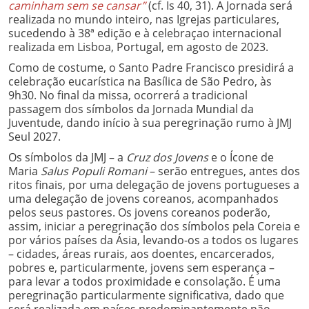
caminham sem se cansar”
(cf. Is 40, 31). A Jornada será
realizada no mundo inteiro, nas Igrejas particulares,
sucedendo à 38ª edição e à celebraçao internacional
realizada em Lisboa, Portugal, em agosto de 2023.
Como de costume, o Santo Padre Francisco presidirá a
celebração eucarística na Basílica de São Pedro, às
9h30. No final da missa, ocorrerá a tradicional
passagem dos símbolos da Jornada Mundial da
Juventude, dando início à sua peregrinação rumo à JMJ
Seul 2027.
Os símbolos da JMJ – a
Cruz dos Jovens
e o Ícone de
Maria
Salus Populi Romani
– serão entregues, antes dos
ritos finais, por uma delegação de jovens portugueses a
uma delegação de jovens coreanos, acompanhados
pelos seus pastores. Os jovens coreanos poderão,
assim, iniciar a peregrinação dos símbolos pela Coreia e
por vários países da Ásia, levando-os a todos os lugares
– cidades, áreas rurais, aos doentes, encarcerados,
pobres e, particularmente, jovens sem esperança –
para levar a todos proximidade e consolação. É uma
peregrinação particularmente significativa, dado que
será realizada em países predominantemente não