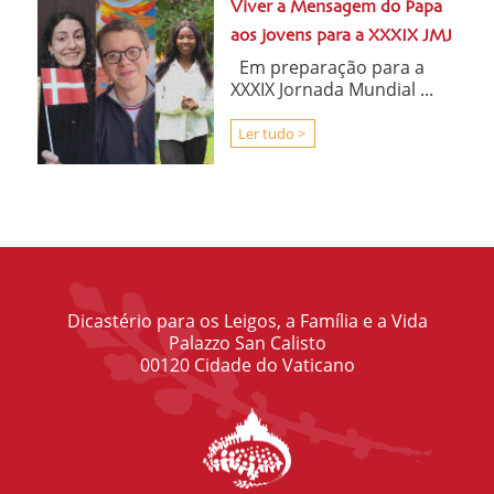
Viver a Mensagem do Papa
aos jovens para a XXXIX JMJ
Em preparação para a
XXXIX Jornada Mundial ...
Ler tudo >
Dicastério para os Leigos, a Família e a Vida
Palazzo San Calisto
00120 Cidade do Vaticano