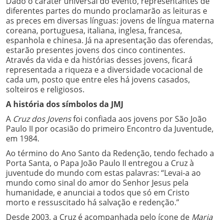
Dado o caráter universal do evento, representantes de
diferentes partes do mundo proclamarão as leituras e
as preces em diversas línguas: jovens de língua materna
coreana, portuguesa, italiana, inglesa, francesa,
espanhola e chinesa. Já na apresentação das oferendas,
estarão presentes jovens dos cinco continentes.
Através da vida e da histórias desses jovens, ficará
representada a riqueza e a diversidade vocacional de
cada um, posto que entre eles há jovens casados,
solteiros e religiosos.
A história dos símbolos da JMJ
A
Cruz dos Jovens
foi confiada aos jovens por São João
Paulo II por ocasião do primeiro Encontro da Juventude,
em 1984.
Ao término do Ano Santo da Redenção, tendo fechado a
Porta Santa, o Papa João Paulo II entregou a Cruz à
juventude do mundo com estas palavras: “Levai-a ao
mundo como sinal do amor do Senhor Jesus pela
humanidade, e anunciai a todos que só em Cristo
morto e ressuscitado há salvação e redenção.”
Desde 2003, a Cruz é acompanhada pelo ícone de
Maria