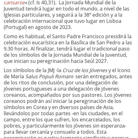
cansarse
»
(cf. Is 40,31). La Jornada Mundial de la
Juventud tendrá lugar en todo el mundo, a nivel de las
Iglesias particulares, y seguirá a la 38ª edición y a la
celebración internacional que tuvo lugar en Lisboa
(Portugal) en agosto de 2023.
Como es habitual, el Santo Padre Francisco presidirá la
celebración eucarística en la Basílica de San Pedro a las
9.30 horas. Al finalizar, tendrá lugar el tradicional paso
de los símbolos de la Jornada Mundial de la Juventud,
que inician su peregrinación hacia Seúl 2027.
Los símbolos de la JMJ -la
Cruz de los Jóvenes
y el Icono
de María
Salus Populi Romani
- serán entregados, antes
de los ritos de conclusión, por una delegación de
jóvenes portugueses a una delegación de jóvenes
coreanos, acompañados por sus pastores. Los jóvenes
coreanos podrán así iniciar la peregrinación de los
símbolos en Corea y en diversos países de Asia,
llevándolos por todas partes -en las ciudades, en el
campo, entre los que sufren, los encarcelados, los
pobres, y particularmente los jóvenes sin esperanza-
para llevar cercanía y consuelo a todos. Esta
peregrinación es particularmente significativa porque