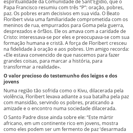
espiritualidade da Comunidade de Sant'Egidio, que o
Papa Francisco resumiu com três “P”: oração, pobres,
paz. Os pobres eram decisivos em sua vida. O Beato
Floribert vivia uma familiaridade comprometida com os
meninos de rua, empurrados para Goma pela guerra,
desprezados e órfãos. Ele os amava com a caridade de
Cristo: interessava-se por eles e preocupava-se com sua
formação humana e cristã. A força de Floribert cresceu
na fidelidade à oração e aos pobres. Um amigo recorda:
«Ele estava convencido de que nascemos para fazer
grandes coisas, para marcar a história, para
transformar a realidade».
O valor precioso do testemunho dos leigos e dos
jovens
Numa região tão sofrida como o Kivu, dilacerada pela
violência, Floribert levava adiante a sua batalha pela paz
com mansidão, servindo os pobres, praticando a
amizade e o encontro numa sociedade dilacerada.
O Santo Padre disse ainda sobre ele: “Este mártir
africano, em um continente rico em jovens, mostra
como eles podem ser um fermento de paz ‘desarmada