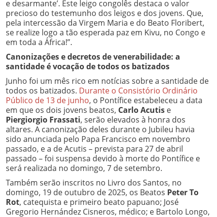
e desarmante’. Este leigo congolês destaca o valor
precioso do testemunho dos leigos e dos jovens. Que,
pela intercessão da Virgem Maria e do Beato Floribert,
se realize logo a tão esperada paz em Kivu, no Congo e
em toda a África!”.
Canonizações e decretos de venerabilidade: a
santidade é vocação de todos os batizados
Junho foi um mês rico em notícias sobre a santidade de
todos os batizados.
Durante o Consistório Ordinário
Público de 13 de junho
, o Pontífice estabeleceu a data
em que os dois jovens beatos,
Carlo Acutis
e
Piergiorgio Frassati
, serão elevados à honra dos
altares. A canonização deles durante o Jubileu havia
sido anunciada pelo Papa Francisco em novembro
passado, e a de Acutis – prevista para 27 de abril
passado – foi suspensa devido à morte do Pontífice e
será realizada no domingo, 7 de setembro.
Também serão inscritos no Livro dos Santos, no
domingo, 19 de outubro de 2025, os Beatos
Peter To
Rot
, catequista e primeiro beato papuano; José
Gregorio Hernández Cisneros, médico; e Bartolo Longo,