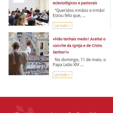
eclesiológicos e pastorais
“Queridos irmãos e irmãs!
Estou feliz que, ...
Ler tudo >
«Não tenhais medo! Aceitai o
convite da Igreja e de Cristo
Senhor!»
No domingo, 11 de maio, o
Papa Leão XIV ...
Ler tudo >