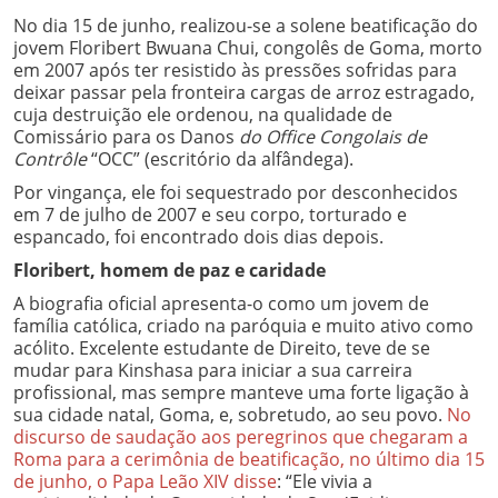
No dia 15 de junho, realizou-se a solene beatificação do
jovem Floribert Bwuana Chui, congolês de Goma, morto
em 2007 após ter resistido às pressões sofridas para
deixar passar pela fronteira cargas de arroz estragado,
cuja destruição ele ordenou, na qualidade de
Comissário para os Danos
do Office Congolais de
Contrôle
“OCC” (escritório da alfândega).
Por vingança, ele foi sequestrado por desconhecidos
em 7 de julho de 2007 e seu corpo, torturado e
espancado, foi encontrado dois dias depois.
Floribert, homem de paz e caridade
A biografia oficial apresenta-o como um jovem de
família católica, criado na paróquia e muito ativo como
acólito. Excelente estudante de Direito, teve de se
mudar para Kinshasa para iniciar a sua carreira
profissional, mas sempre manteve uma forte ligação à
sua cidade natal, Goma, e, sobretudo, ao seu povo.
No
discurso de saudação aos peregrinos que chegaram a
Roma para a cerimônia de beatificação, no último dia 15
de junho, o Papa Leão XIV disse
: “Ele vivia a