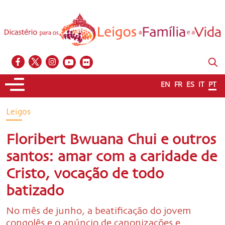
EN
FR
ES
IT
PT
Leigos
Floribert Bwuana Chui e outros
santos: amar com a caridade de
Cristo, vocação de todo
batizado
No mês de junho, a beatificação do jovem
congolês e o anúncio de canonizações e