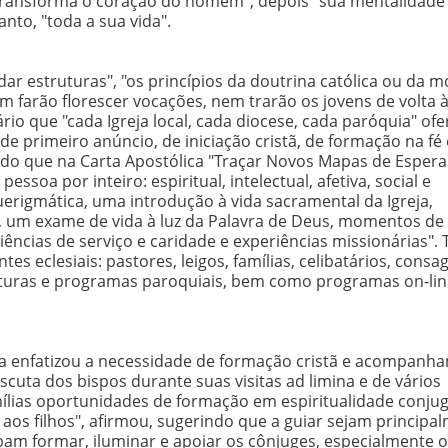
 transforma o coração do homem", depois "sua mentalidade"
nto, "toda a sua vida".
r estruturas", "os princípios da doutrina católica ou da mo
em farão florescer vocações, nem trarão os jovens de volta 
sário que "cada Igreja local, cada diocese, cada paróquia" of
e primeiro anúncio, de iniciação cristã, de formação na fé 
o que na Carta Apostólica "Traçar Novos Mapas de Espera
ssoa por inteiro: espiritual, intelectual, afetiva, social e
uerigmática, uma introdução à vida sacramental da Igreja,
o, um exame de vida à luz da Palavra de Deus, momentos de
iências de serviço e caridade e experiências missionárias".
 eclesiais: pastores, leigos, famílias, celibatários, consa
uturas e programas paroquiais, bem como programas on-lin
 Vida enfatizou a necessidade de formação cristã e acompan
cuta dos bispos durante suas visitas ad limina e de vários
mílias oportunidades de formação em espiritualidade conjug
 aos filhos", afirmou, sugerindo que a guiar sejam principa
ibam formar, iluminar e apoiar os cônjuges, especialmente 