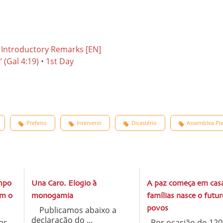
Introductory Remarks [EN]
Prefeito
Interventi
Dicastério
Assemblea Ple
mpo
Una Caro. Elogio à
A paz começa em casa
om o
monogamia
famílias nasce o futu
Publicamos abaixo a
povos
declaração do ...
as
Por ocasião do 120