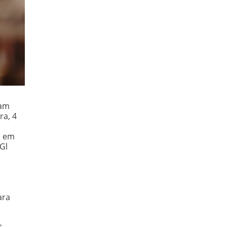
jam
ra, 4
, em
Gl
ara