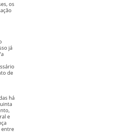
es, os
mação
o
sso já
“a
ssário
nto de
das há
quinta
nto,
ral e
nça
 entre