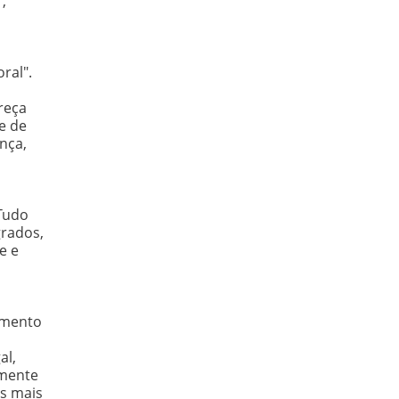
,
ral".
à
ereça
e de
nça,
 Tudo
grados,
e e
hamento
al,
lmente
os mais