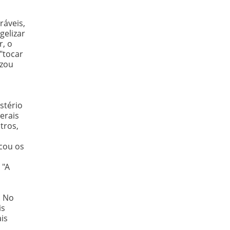
ráveis,
gelizar
r, o
"tocar
izou
stério
erais
tros,
cou os
 "A
. No
is
is