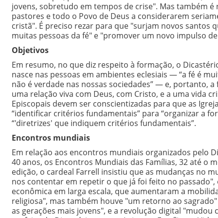
jovens, sobretudo em tempos de crise". Mas também é ne
pastores e todo o Povo de Deus a considerarem seriam
cristã". É preciso rezar para que "surjam novos santos q
muitas pessoas da fé" e "promover um novo impulso de 
Objetivos
Em resumo, no que diz respeito à formação, o Dicastéri
nasce nas pessoas em ambientes eclesiais — “a fé é mu
não é verdade nas nossas sociedades” — e, portanto, a 
uma relação viva com Deus, com Cristo, e a uma vida cris
Episcopais devem ser conscientizadas para que as Igr
“identificar critérios fundamentais” para “organizar a f
“'diretrizes' que indiquem critérios fundamentais”.
Encontros mundiais
Em relação aos encontros mundiais organizados pelo Di
40 anos, os Encontros Mundiais das Famílias, 32 até o 
edição, o cardeal Farrell insistiu que as mudanças no
nos contentar em repetir o que já foi feito no passado"
econômica em larga escala, que aumentaram a mobilidade
religiosa", mas também houve "um retorno ao sagrado" e
as gerações mais jovens", e a revolução digital "mudou c