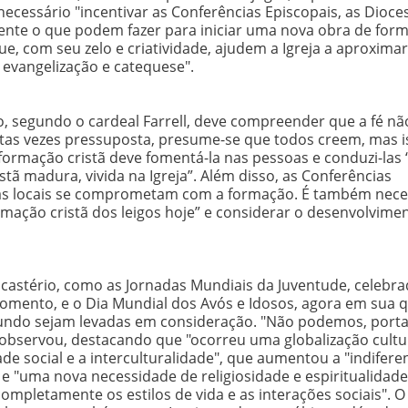
cessário "incentivar as Conferências Episcopais, as Dioces
ente o que podem fazer para iniciar uma nova obra de for
ue, com seu zelo e criatividade, ajudem a Igreja a aproximar
evangelização e catequese".
o, segundo o cardeal Farrell, deve compreender que a fé nã
itas vezes pressuposta, presume-se que todos creem, mas i
formação cristã deve fomentá-la nas pessoas e conduzi-las 
tã madura, vivida na Igreja”. Além disso, as Conferências
ejas locais se comprometam com a formação. É também nece
ormação cristã dos leigos hoje” e considerar o desenvolvime
castério, como as Jornadas Mundiais da Juventude, celebra
momento, e o Dia Mundial dos Avós e Idosos, agora em sua 
 mundo sejam levadas em consideração. "Não podemos, porta
, observou, destacando que "ocorreu uma globalização cultu
 social e a interculturalidade", que aumentou a "indifere
 "uma nova necessidade de religiosidade e espiritualidade
ompletamente os estilos de vida e as interações sociais". O