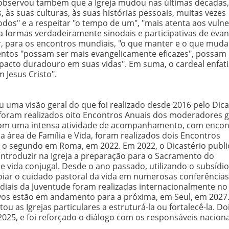
ida observou também que a Igreja mudou nas últimas décadas,
 às suas culturas, às suas histórias pessoais, muitas vezes
odos" e a respeitar "o tempo de um", "mais atenta aos vulne
a formas verdadeiramente sinodais e participativas de evan
er, para os encontros mundiais, "o que manter e o que muda
ventos "possam ser mais evangelicamente eficazes", possam 
mpacto duradouro em suas vidas". Em suma, o cardeal enfat
 Jesus Cristo".
 uma visão geral do que foi realizado desde 2016 pelo Dica
 foram realizados oito Encontros Anuais dos moderadores g
o com uma intensa atividade de acompanhamento, com encon
Na área de Família e Vida, foram realizados dois Encontros
 e o segundo em Roma, em 2022. Em 2022, o Dicastério publi
 introduzir na Igreja a preparação para o Sacramento do
ida conjugal. Desde o ano passado, utilizando o subsídio
oiar o cuidado pastoral da vida em numerosas conferências
ndiais da Juventude foram realizadas internacionalmente no
ivos estão em andamento para a próxima, em Seul, em 2027
ou as Igrejas particulares a estruturá-la ou fortalecê-la. Do
2025, e foi reforçado o diálogo com os responsáveis naciona