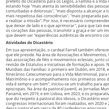
prefeito do Dicastério para os Leigos, a Família e a V
estando hoje "mais atenta às sensibilidades das pessoas,
conturbadas e dolorosas", "mais disposta a alcançar a t
mais respeitosa das consciências", "mais preparada par
e realizar a missão". Por isso, é necessário compreend
que deixar de lado e o que aprimorar", para que tais e
os corações das pessoas, transmitir a graça e ter um i
que devem ser "experiências autênticas de encontro com
Atividades do Dicastério
Em sua apresentação, o cardeal Farrell também ofereceu
que ele preside. Na área de Associações e Movimentos,
das associações de fiéis e movimentos eclesiais, junt
revisão de Estatutos e iniciativas de formação e apoio. 
Mundiais das Famílias: o primeiro em Dublin, em 2018,
Itinerários Catecumenais para a Vida Matrimonial, para
Matrimônio e o acompanhamento nos primeiros anos de v
vida é sempre um bem", iniciou-se um trabalho para ap
episcopais. Na área da pastoral juvenil, as Jornadas Mu
Panamá, em 2019, e em Lisboa, em 2023, e os preparat
que diz respeito à pastoral dos idosos, o Dicastério exort
congressos internacionais foram realizados, em 2020 e 
dessa pastoral em cerca de 80 conferências episcopais.