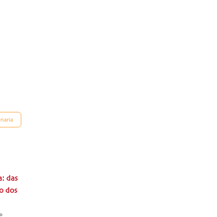
naria
: das
ro dos
º