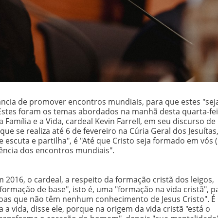
tância de promover encontros mundiais, para que estes "se
 Estes foram os temas abordados na manhã desta quarta-fei
a Família e a Vida, cardeal Kevin Farrell, em seu discurso de
que se realiza até 6 de fevereiro na Cúria Geral dos Jesuítas
escuta e partilha", é "Até que Cristo seja formado em vós (
riência dos encontros mundiais".
m 2016, o cardeal, a respeito da formação cristã dos leigos,
formação de base", isto é, uma "formação na vida cristã", p
oas que não têm nenhum conhecimento de Jesus Cristo". É
 vida, disse ele, porque na origem da vida cristã "está o