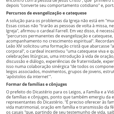
encontro com a pessoa de Jesus Cristo", que "primeiro
depois "converte seu comportamento cotidiano" e, porta
Percursos de evangelização e catequese
A solução para os problemas da Igreja não está em "muda
Essas coisas não "trarão as pessoas de volta à missa, n
Igreja", afirmou o cardeal Farrell. Em vez disso, é neces
"percursos permanentes de evangelização e catequese, d
acompanhamento no crescimento espiritual". Recordand
Leão XIV solicitou uma formação cristã que abarcasse "a pe
corporal", o cardeal incentivou "uma catequese viva e q
celebrações litúrgicas, uma introdução à vida de oraçã
discussão e diálogo, experiências de fraternidade, exper
isso numa colaboração sinérgica "de todos os componentes
leigos associados, movimentos, grupos de jovens, estr
'apóstolos da internet'".
Formar de famílias e cônjuges
O prefeito do Dicastério para os Leigos, a Família e a
de famílias e cônjuges, ponto que também emergiu da es
representantes do Dicastério. "É preciso oferecer às fa
vida matrimonial, oração em família e transmissão da fé
os casais "que, partindo de seu testemunho de vida, sa