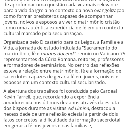
de aprofundar uma questão cada vez mais relevante
para a vida da Igreja no contexto da nova evangelização:
como formar presbíteros capazes de acompanhar
jovens, noivos e esposos a viver o matrimônio cristão
como uma autêntica experiência de fé em um contexto
cultural marcado pela secularização.
Organizada pelo Dicastério para os Leigos, a Família e a
Vida, a jornada de estudo intitulada “Sacramento do
matrimônio, fé e
munus docend
i” reuniu no Vaticano 75
representantes da Cúria Romana, reitores, professores
e formadores de seminários. No centro das reflexões
esteve a relação entre matrimônio, fé e a formação de
sacerdotes capazes de gerar a fé em jovens, noivos e
esposos em um contexto cultural secularizado.
A abertura dos trabalhos foi conduzida pelo Cardeal
Kevin Farrell, que, recordando a experiência
amadurecida nos últimos dez anos através da escuta
dos bispos durante as visitas
Ad Limina
, destacou a
necessidade de uma reflexão eclesial a partir de dois
fatos concretos: a dificuldade da formação sacerdotal
em gerar a fé nos jovens e nas famílias e,