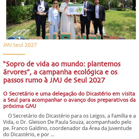
JMJ Seul 2027
“Sopro de vida ao mundo: plantemos
árvores”, a campanha ecológica e os
passos rumo à JMJ de Seul 2027
O Secretário e uma delegação do Dicastério em visita
a Seul para acompanhar o avanço dos preparativos da
próxima GMJ
O Secretário do Dicastério para os Leigos, a Família e a
Vida, o Dr. Gleison De Paula Souza, acompanhado pelo
pe. Franco Galdino, coordenador da Área da Juventude
do Dicastério, e por ...