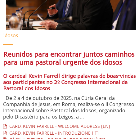
Idosos
Reunidos para encontrar juntos caminhos
para uma pastoral urgente dos idosos
O cardeal Kevin Farrell dirige palavras de boas-vindas
aos participantes no 2º Congresso Internacional da
Pastoral dos Idosos
De 2 a 4 de outubro de 2025, na Cúria Geral da
Companhia de Jesus, em Roma, realiza-se o II Congresso
Internacional sobre Pastoral dos Idosos, organizado
pelo Dicastério para os Leigos, a ...
CARD. KEVIN FARRELL - WELCOME ADDRESS [EN]
CARD. KEVIN FARRELL - INTRODUZIONE [IT]