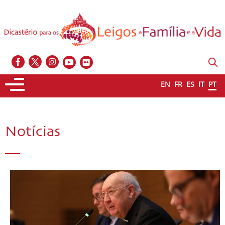
EN
FR
ES
IT
PT
Notícias