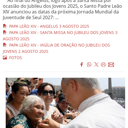
Ao final do Angelus, logo após a Santa Missa por
ocasião do Jubileu dos Jovens 2025, o Santo Padre Leão
XIV anunciou as datas da próxima Jornada Mundial da
Juventude de Seul 2027: ...
PAPA LEÃO XIV - ANGELUS 3 AGOSTO 2025
PAPA LEÃO XIV - SANTA MISSA NO JUBILEU DOS JOVENS 3
AGOSTO 2025
PAPA LEÃO XIV - VIGÍLIA DE ORAÇÃO NO JUBILEU DOS
JOVENS 2 AGOSTO 2025
FOTOS